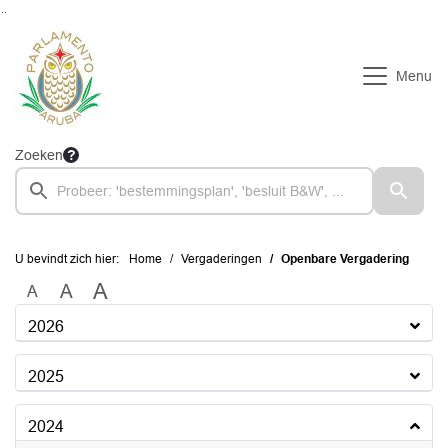
Ga naar de inhoud van deze pagina
Ga naar het zoeken
Ga naar het menu
Menu
Zoeken
U bevindt zich hier:
Home
Vergaderingen
Openbare Vergadering
A
A
A
2026
2025
2024