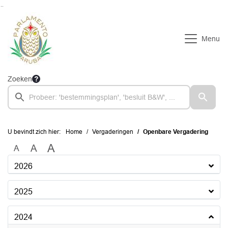
Ga naar de inhoud van deze pagina
Ga naar het zoeken
Ga naar het menu
Menu
Zoeken
U bevindt zich hier:
Home
Vergaderingen
Openbare Vergadering
A
A
A
2026
2025
2024